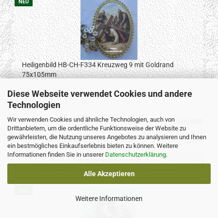
NEU
Heiligenbild HB-CH-F334 Kreuzweg 9 mit Goldrand
75x105mm
Diese Webseite verwendet Cookies und andere
Lieferzeit:
3-7Tage
Technologien
Wir verwenden Cookies und ähnliche Technologien, auch von
9,00 EUR
Drittanbietern, um die ordentliche Funktionsweise der Website zu
9,00 EUR pro Stück
gewährleisten, die Nutzung unseres Angebotes zu analysieren und Ihnen
Kein Steuerausweis gem. Kleinuntern.-Reg. §19 UStG zzgl.
Versand
ein bestmögliches Einkaufserlebnis bieten zu können. Weitere
Informationen finden Sie in unserer
Datenschutzerklärung
.
IN DEN WARENKORB
Alle Akzeptieren
NEU
Weitere Informationen