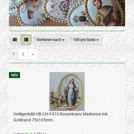
Sortieren nach
pro Seite
Sortieren nach
100 pro Seite
1
2
»
NEU
Heiligenbild HB-CH-F415 Rosenkranz Madonna mit
Goldrand 75x105mm