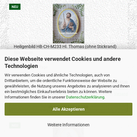
NEU
Heiligenbild HB-CH-M233 Hl. Thomas (ohne Stickrand)
50x70mm
Diese Webseite verwendet Cookies und andere
Technologien
Lieferzeit:
3-7Tage
Wir verwenden Cookies und ähnliche Technologien, auch von
Drittanbietern, um die ordentliche Funktionsweise der Website zu
3,00 EUR
gewährleisten, die Nutzung unseres Angebotes zu analysieren und Ihnen
3,00 EUR pro Stück
ein bestmögliches Einkaufserlebnis bieten zu können. Weitere
Kein Steuerausweis gem. Kleinuntern.-Reg. §19 UStG zzgl.
Versand
Informationen finden Sie in unserer
Datenschutzerklärung
.
IN DEN WARENKORB
Alle Akzeptieren
Weitere Informationen
NEU