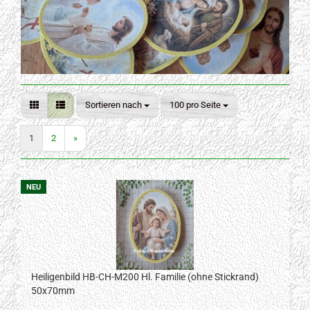
Sortieren nach
pro Seite
Sortieren nach
100 pro Seite
1
2
»
NEU
Heiligenbild HB-CH-M200 Hl. Familie (ohne Stickrand)
50x70mm