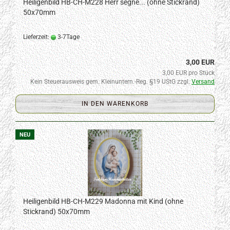
Heiligenbild HB-CH-M228 Herr segne... (ohne Stickrand)
50x70mm
Lieferzeit:
3-7Tage
3,00 EUR
3,00 EUR pro Stück
Kein Steuerausweis gem. Kleinuntern.-Reg. §19 UStG zzgl.
Versand
IN DEN WARENKORB
NEU
Heiligenbild HB-CH-M229 Madonna mit Kind (ohne
Stickrand) 50x70mm