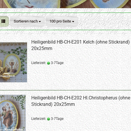
Sortieren nach
pro Seite
Sortieren nach
100 pro Seite
Heiligenbild HB-CH-E201 Kelch (ohne Stickrand)
20x25mm
Lieferzeit:
3-7Tage
Heiligenbild HB-CH-E202 Hl.Christopherus (ohne
Stickrand) 20x25mm
Lieferzeit:
3-7Tage