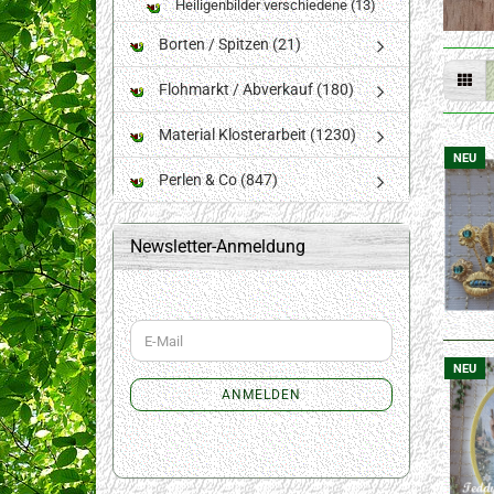
Heiligenbilder verschiedene (13)
Borten / Spitzen (21)
Flohmarkt / Abverkauf (180)
Material Klosterarbeit (1230)
NEU
Perlen & Co (847)
Newsletter-Anmeldung
WEITER
E-
ZUR
Mail
NEWSLETTER-
NEU
ANMELDUNG
ANMELDEN