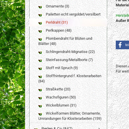
Material
Ornamente (3)
Pailetten echt vergoldet/versilbert
Herstel
Außer R
Perldraht (31)
Perlkappen (48)
Plombendraht für Blüten und
Blätter (48)
te
Schlingendraht-Mignatise (22)
Steinfassung/Metallborte (7)
Diesen 
Stoff mit Spruch (9)
Für wei
Stoffhintergrund f. Klosterarbeiten
(84)
Straßkette (20)
Wachsfiguren (50)
Wickelblumen (31)
Wickelformen Blätter, Ornamente,
Umrandungen für Klosterarbeiten (159)
Perlen & Co (847)