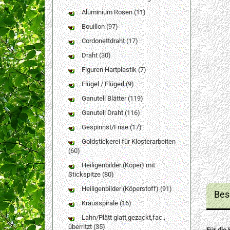
Aluminium Rosen (11)
Bouillon (97)
Cordonettdraht (17)
Draht (30)
Figuren Hartplastik (7)
Flügel / Flügerl (9)
Ganutell Blätter (119)
Ganutell Draht (116)
Gespinnst/Frise (17)
Goldstickerei für Klosterarbeiten
(60)
Heiligenbilder (Köper) mit
Stickspitze (80)
Heiligenbilder (Köperstoff) (91)
Bes
Krausspirale (16)
Lahn/Plätt glatt,gezackt,fac.,
überritzt (35)
Für die 