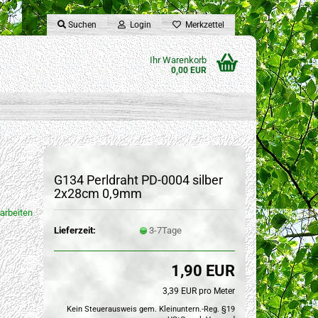
Suchen
Login
Merkzettel
Ihr Warenkorb
0,00 EUR
G134 Perldraht PD-0004 silber
2x28cm 0,9mm
arbeiten
Lieferzeit:
3-7Tage
1,90 EUR
3,39 EUR pro Meter
Kein Steuerausweis gem. Kleinuntern.-Reg. §19