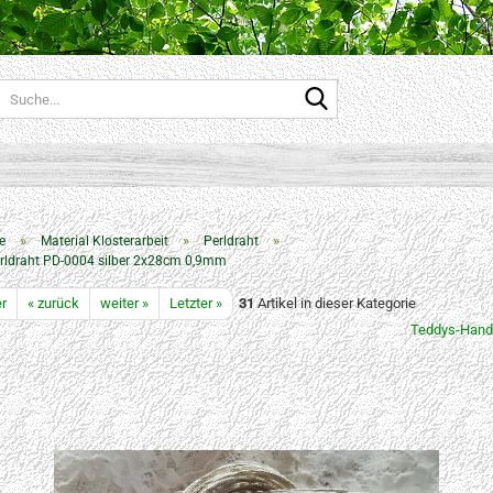
Suche...
»
»
»
e
Material Klosterarbeit
Perldraht
rldraht PD-0004 silber 2x28cm 0,9mm
er
« zurück
weiter »
Letzter »
31
Artikel in dieser Kategorie
Teddys-Hand