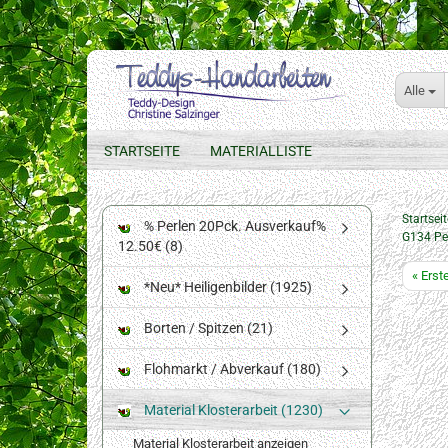
Alle
STARTSEITE
MATERIALLISTE
Startseit
% Perlen 20Pck. Ausverkauf%
G134 Pe
12.50€ (8)
« Erst
*Neu* Heiligenbilder (1925)
Borten / Spitzen (21)
Flohmarkt / Abverkauf (180)
Material Klosterarbeit (1230)
Material Klosterarbeit anzeigen