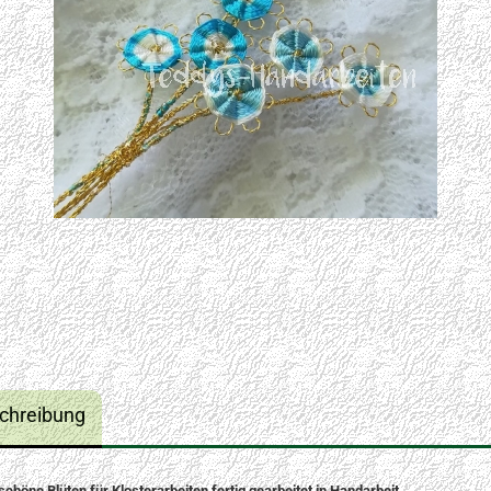
chreibung
chöne Blüten für Klosterarbeiten fertig gearbeitet in Handarbeit