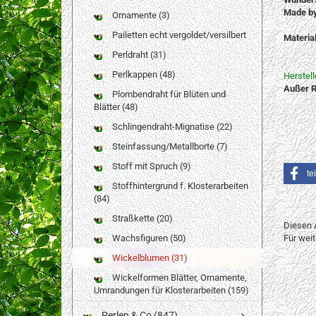
Made b
Ornamente (3)
Pailetten echt vergoldet/versilbert
Material
100% V
Perldraht (31)
Perlkappen (48)
Herstel
Außer R
Plombendraht für Blüten und
Blätter (48)
Schlingendraht-Mignatise (22)
Steinfassung/Metallborte (7)
Stoff mit Spruch (9)
te
Stoffhintergrund f. Klosterarbeiten
(84)
Straßkette (20)
Diesen 
Wachsfiguren (50)
Für wei
Wickelblumen (31)
Wickelformen Blätter, Ornamente,
Umrandungen für Klosterarbeiten (159)
Perlen & Co (847)