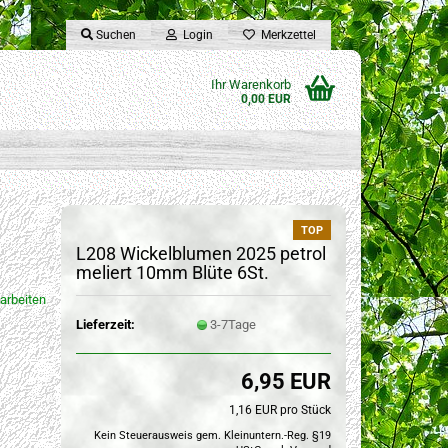
Suchen
Login
Merkzettel
Ihr Warenkorb
0,00 EUR
TOP
L208 Wickelblumen 2025 petrol
meliert 10mm Blüte 6St.
arbeiten
Lieferzeit:
3-7Tage
6,95 EUR
1,16 EUR pro Stück
Kein Steuerausweis gem. Kleinuntern.-Reg. §19