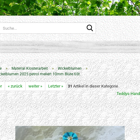
Suche...
»
»
»
e
Material Klosterarbeit
Wickelblumen
kelblumen 2025 petrol meliert 10mm Blüte 6St.
er
« zurück
weiter »
Letzter »
31
Artikel in dieser Kategorie
Teddys-Hand