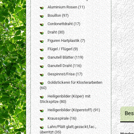
Aluminium Rosen (11)
Bouillon (97)
Cordonettdraht (17)
Draht (30)
Figuren Hartplastik (7)
Flügel / Flügerl (9)
Ganutell Blätter (119)
Ganutell Draht (116)
Gespinnst/Frise (17)
Goldstickerei für Klosterarbeiten
(60)
Heiligenbilder (Köper) mit
Stickspitze (80)
Heiligenbilder (Köperstoff) (91)
Bes
Krausspirale (16)
Lahn/Plätt glatt,gezackt,fac.,
überritzt (35)
Wunders