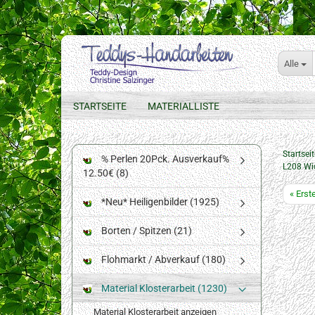
Alle
STARTSEITE
MATERIALLISTE
Startseit
% Perlen 20Pck. Ausverkauf%
L208 Wic
12.50€ (8)
« Erst
*Neu* Heiligenbilder (1925)
Borten / Spitzen (21)
Flohmarkt / Abverkauf (180)
Material Klosterarbeit (1230)
Material Klosterarbeit anzeigen