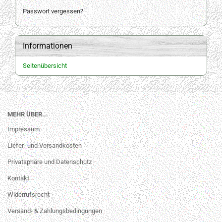
Passwort vergessen?
Informationen
Seitenübersicht
MEHR ÜBER...
Impressum
Liefer- und Versandkosten
Privatsphäre und Datenschutz
Kontakt
Widerrufsrecht
Versand- & Zahlungsbedingungen