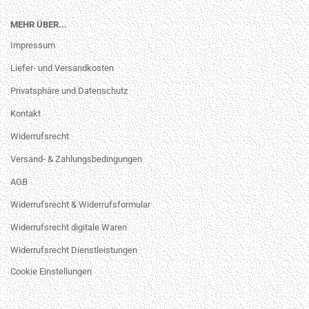
MEHR ÜBER...
Impressum
Liefer- und Versandkosten
Privatsphäre und Datenschutz
Kontakt
Widerrufsrecht
Versand- & Zahlungsbedingungen
AGB
Widerrufsrecht & Widerrufsformular
Widerrufsrecht digitale Waren
Widerrufsrecht Dienstleistungen
Cookie Einstellungen