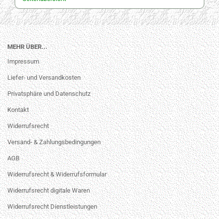
MEHR ÜBER...
Impressum
Liefer- und Versandkosten
Privatsphäre und Datenschutz
Kontakt
Widerrufsrecht
Versand- & Zahlungsbedingungen
AGB
Widerrufsrecht & Widerrufsformular
Widerrufsrecht digitale Waren
Widerrufsrecht Dienstleistungen