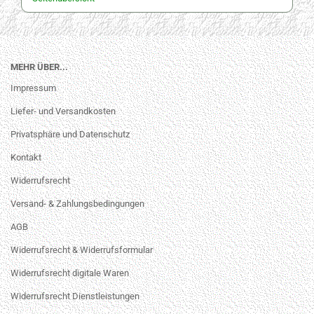
MEHR ÜBER...
Impressum
Liefer- und Versandkosten
Privatsphäre und Datenschutz
Kontakt
Widerrufsrecht
Versand- & Zahlungsbedingungen
AGB
Widerrufsrecht & Widerrufsformular
Widerrufsrecht digitale Waren
Widerrufsrecht Dienstleistungen