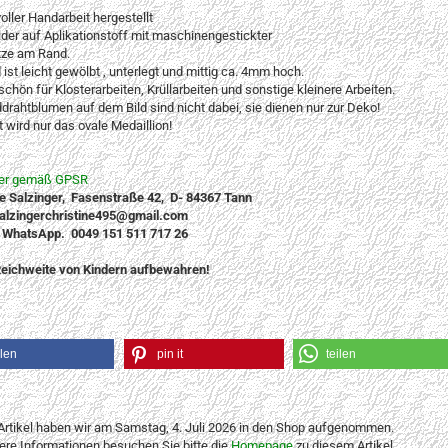
voller Handarbeit hergestellt
lder auf Aplikationstoff mit maschinengestickter
tze am Rand.
 ist leicht gewölbt , unterlegt und mittig ca. 4mm hoch.
hön für Klosterarbeiten, Krüllarbeiten und sonstige kleinere Arbeiten.
drahtblumen auf dem Bild sind nicht dabei, sie dienen nur zur Deko!
 wird nur das ovale Medaillion!
ler gemäß GPSR
ne Salzinger, Fasenstraße 42, D- 84367 Tann
salzingerchristine495@gmail.com
 WhatsApp. 0049 151 511 717 26
eichweite von Kindern aufbewahren!
ilen
pin it
teilen
Artikel haben wir am Samstag, 4. Juli 2026 in den Shop aufgenommen.
tere Informationen besuchen Sie bitte die
Homepage
zu diesem Artikel.