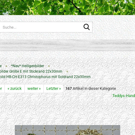
Suche...
»
»
e
*Neu* Heiligenbilder
»
bilder Größe E mit Stickrand 22x30mm
nbild HB-CH-E313 Christophorus mit Goldrand 22x30mm
er
« zurück
weiter »
Letzter »
167
Artikel in dieser Kategorie
Teddys-Hand