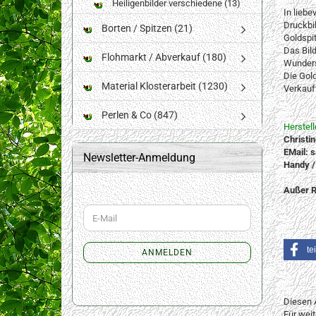
Heiligenbilder verschiedene (13)
In liebe
Druckbi
Borten / Spitzen (21)
Goldspi
Das Bild
Flohmarkt / Abverkauf (180)
Wundersc
Die Gold
Material Klosterarbeit (1230)
Verkauft
Perlen & Co (847)
Herstel
Christi
EMail: 
Newsletter-Anmeldung
Handy /
Außer R
WEITER
E-
ZUR
Mail
NEWSLETTER-
ANMELDUNG
te
ANMELDEN
Diesen 
Für wei