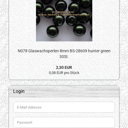
N078 Glaswachsperlen 8mm BS-28609 hunter green
30St.
2,30 EUR
0,08 EUR pro Stück
Login
E-
Mail-
Adresse
Passwort