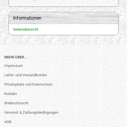
Informationen
Seitenübersicht
MEHR ÜBER...
Impressum
Liefer- und Versandkosten
Privatsphäre und Datenschutz
Kontakt
Widerrufsrecht
Versand- & Zahlungsbedingungen
AGB