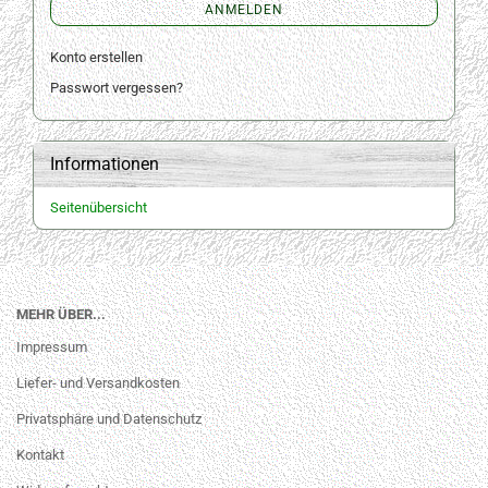
ANMELDEN
Konto erstellen
Passwort vergessen?
Informationen
Seitenübersicht
MEHR ÜBER...
Impressum
Liefer- und Versandkosten
Privatsphäre und Datenschutz
Kontakt