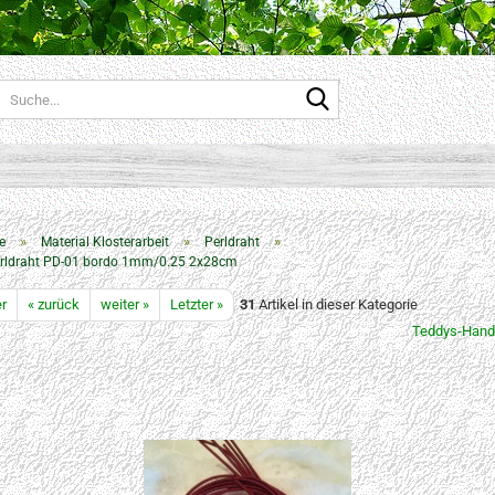
Suche...
»
»
»
e
Material Klosterarbeit
Perldraht
rldraht PD-01 bordo 1mm/0.25 2x28cm
er
« zurück
weiter »
Letzter »
31
Artikel in dieser Kategorie
Teddys-Hand