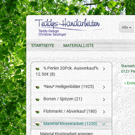
Alle
STARTSEITE
MATERIALLISTE
Startseit
% Perlen 20Pck. Ausverkauf%
G121 Pe
12.50€ (8)
« Erst
*Neu* Heiligenbilder (1925)
Borten / Spitzen (21)
Flohmarkt / Abverkauf (180)
Material Klosterarbeit (1230)
Material Klosterarbeit anzeigen