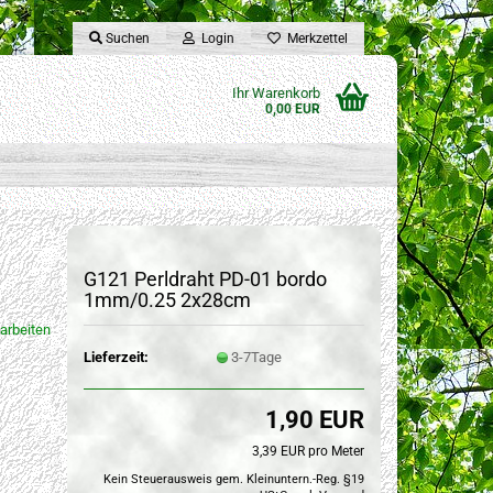
Suchen
Login
Merkzettel
Ihr Warenkorb
0,00 EUR
G121 Perldraht PD-01 bordo
1mm/0.25 2x28cm
arbeiten
Lieferzeit:
3-7Tage
1,90 EUR
3,39 EUR pro Meter
Kein Steuerausweis gem. Kleinuntern.-Reg. §19