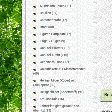
Aluminium Rosen (11)
Bouillon (97)
Cordonettdraht (17)
Draht (30)
Figuren Hartplastik (7)
Flügel / Flügerl (9)
Ganutell Blätter (119)
Ganutell Draht (116)
Gespinnst/Frise (17)
Goldstickerei für Klosterarbeiten
(60)
Heiligenbilder (Köper) mit
Stickspitze (80)
Heiligenbilder (Köperstoff) (91)
Bes
Krausspirale (16)
Lahn/Plätt glatt,gezackt,fac.,
überritzt (35)
Für die 