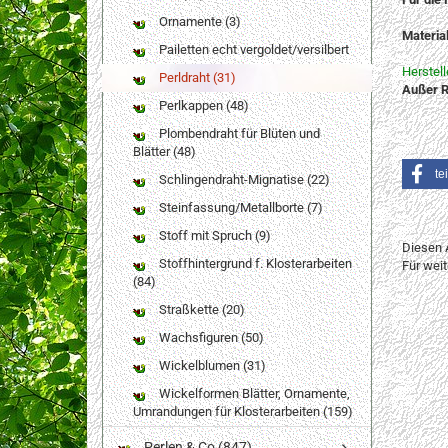
Ornamente (3)
Materia
Pailetten echt vergoldet/versilbert
Herstel
Perldraht (31)
Außer R
Perlkappen (48)
Plombendraht für Blüten und
Blätter (48)
te
Schlingendraht-Mignatise (22)
Steinfassung/Metallborte (7)
Stoff mit Spruch (9)
Diesen 
Stoffhintergrund f. Klosterarbeiten
Für wei
(84)
Straßkette (20)
Wachsfiguren (50)
Wickelblumen (31)
Wickelformen Blätter, Ornamente,
Umrandungen für Klosterarbeiten (159)
Perlen & Co (847)