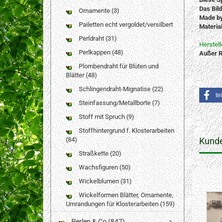
Das Bil
Ornamente (3)
Made b
Pailetten echt vergoldet/versilbert
Materia
Perldraht (31)
Herstel
Perlkappen (48)
Außer R
Plombendraht für Blüten und
Blätter (48)
Schlingendraht-Mignatise (22)
te
Steinfassung/Metallborte (7)
Stoff mit Spruch (9)
Stoffhintergrund f. Klosterarbeiten
(84)
Kunde
Straßkette (20)
Wachsfiguren (50)
Wickelblumen (31)
Wickelformen Blätter, Ornamente,
Umrandungen für Klosterarbeiten (159)
Perlen & Co (847)