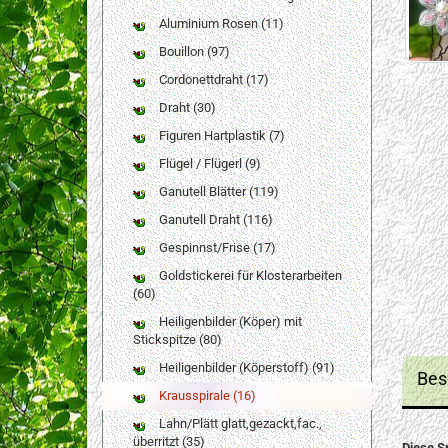
Aluminium Rosen (11)
Bouillon (97)
Cordonettdraht (17)
Draht (30)
Figuren Hartplastik (7)
Flügel / Flügerl (9)
Ganutell Blätter (119)
Ganutell Draht (116)
Gespinnst/Frise (17)
Goldstickerei für Klosterarbeiten
(60)
Heiligenbilder (Köper) mit
Stickspitze (80)
Heiligenbilder (Köperstoff) (91)
Bes
Krausspirale (16)
Lahn/Plätt glatt,gezackt,fac.,
überritzt (35)
Diese S