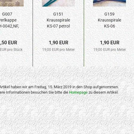
G007
G151
G159
erlkappe
Krausspirale
Krausspirale
-0042,NF,
KS-07 petrol
KS-06
8,5mm si
10cm /
hellblau
30St....
2,6mm...
10cm...
,50 EUR
1,90 EUR
1,90 EUR
 EUR pro Stück
19,00 EUR pro Meter
19,00 EUR pro Meter
Artikel haben wir am Freitag, 15. März 2019 in den Shop aufgenommen.
tere Informationen besuchen Sie bitte die
Homepage
zu diesem Artikel.