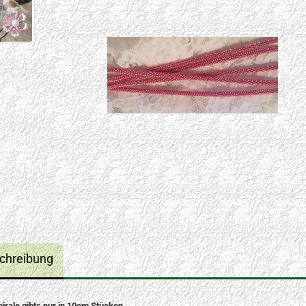
chreibung
pirale gibts nur in 10cm Stücken