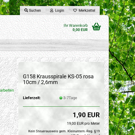
Suchen
Login
Merkzettel
Ihr Warenkorb
0,00 EUR
G158 Krausspirale KS-05 rosa
10cm / 2,6mm
arbeiten
Lieferzeit:
3-7Tage
1,90 EUR
19,00 EUR pro Meter
Kein Steuerausweis gem. Kleinuntern.-Reg. §19