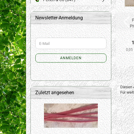
Newsletter-Anmeldung
P
PH
WEITER
1
E-
ZUR
Mail
0,05
NEWSLETTER-
ANMELDUNG
ANMELDEN
Diesen 
Zuletzt angesehen
Für wei