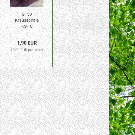
G153
Krausspirale
KS-10
orchidee
10cm...
1,90 EUR
19,00 EUR pro Meter