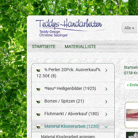
Alle
STARTSEITE
MATERIALLISTE
Startseit
% Perlen 20Pck. Ausverkauf%
G158 Kr
12.50€ (8)
« Erst
*Neu* Heiligenbilder (1925)
Borten / Spitzen (21)
Flohmarkt / Abverkauf (180)
Material Klosterarbeit (1230)
Material Klosterarbeit anzeigen