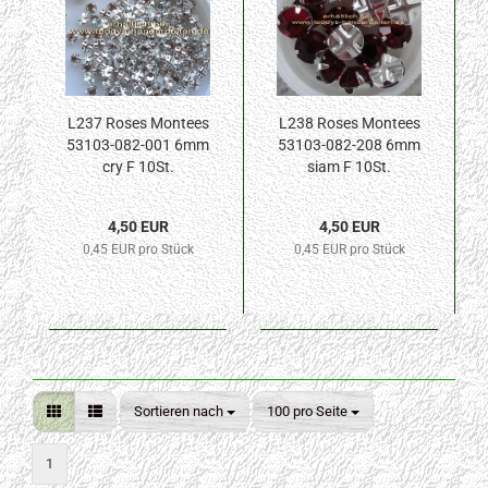
L237 Roses Montees
L238 Roses Montees
53103-082-001 6mm
53103-082-208 6mm
cry F 10St.
siam F 10St.
4,50 EUR
4,50 EUR
0,45 EUR pro Stück
0,45 EUR pro Stück
Sortieren nach
pro Seite
Sortieren nach
100 pro Seite
1