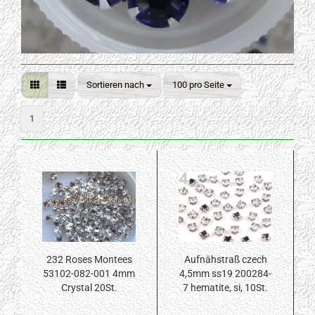
Sortieren nach
pro Seite
Sortieren nach
100 pro Seite
1
232 Roses Montees
Aufnähstraß czech
53102-082-001 4mm
4,5mm ss19 200284-
Crystal 20St.
7 hematite, si, 10St.