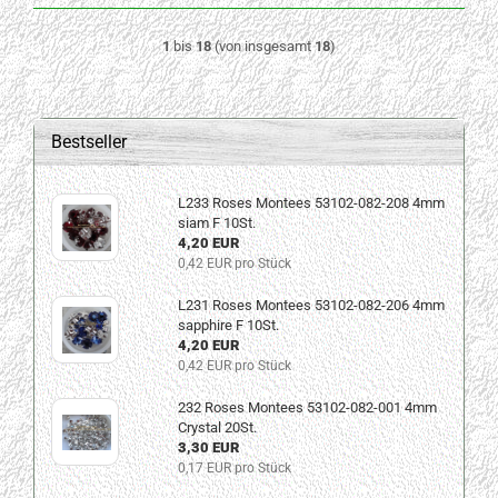
1
bis
18
(von insgesamt
18
)
Bestseller
L233 Roses Montees 53102-082-208 4mm
siam F 10St.
4,20 EUR
0,42 EUR pro Stück
L231 Roses Montees 53102-082-206 4mm
sapphire F 10St.
4,20 EUR
0,42 EUR pro Stück
232 Roses Montees 53102-082-001 4mm
Crystal 20St.
3,30 EUR
0,17 EUR pro Stück