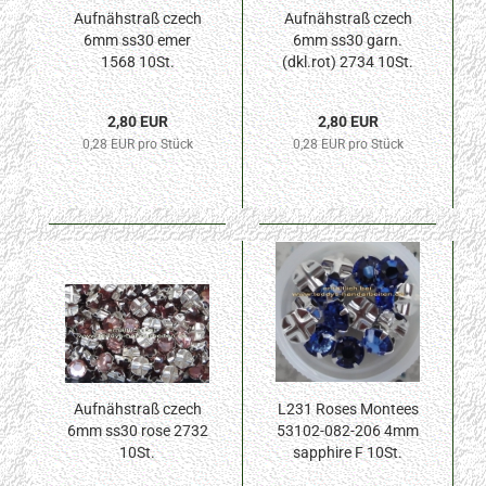
Aufnähstraß czech
Aufnähstraß czech
6mm ss30 emer
6mm ss30 garn.
1568 10St.
(dkl.rot) 2734 10St.
2,80 EUR
2,80 EUR
0,28 EUR pro Stück
0,28 EUR pro Stück
Aufnähstraß czech
L231 Roses Montees
6mm ss30 rose 2732
53102-082-206 4mm
10St.
sapphire F 10St.