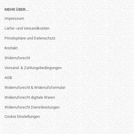
MEHR ÜBER...
Impressum
Liefer- und Versandkosten
Privatsphäre und Datenschutz
Kontakt
Widerrufsrecht
Versand- & Zahlungsbedingungen
AGB
Widerrufsrecht & Widerrufsformular
Widerrufsrecht digitale Waren
Widerrufsrecht Dienstleistungen
Cookie Einstellungen