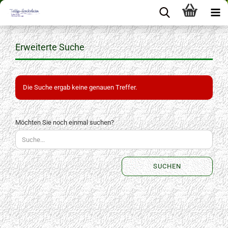
Erweiterte Suche
Die Suche ergab keine genauen Treffer.
MÖCHTEN
Möchten Sie noch einmal suchen?
SIE
NOCH
EINMAL
SUCHEN?
SUCHEN