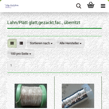
Lahn/Plätt glatt,gezackt,fac., überritzt
Sortieren nach
Sortieren nach
Alle Hersteller
pro Seite
100 pro Seite
1