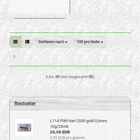
Sortieren nach
pro Seite
Sortieren nach
100 pro Seite
1
1
bis
35
(von insgesamt
35
)
Bestseller
L114 Plätt hart 2530 gold 0,6mm
10g/23mtr.
23,50 EUR
2,35 EUR pro gramm