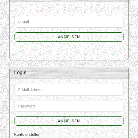
WEITER
E-
ZUR
Mail
NEWSLETTER-
ANMELDUNG
ANMELDEN
Login
E-
Mail-
Adresse
Passwort
ANMELDEN
Konto erstellen