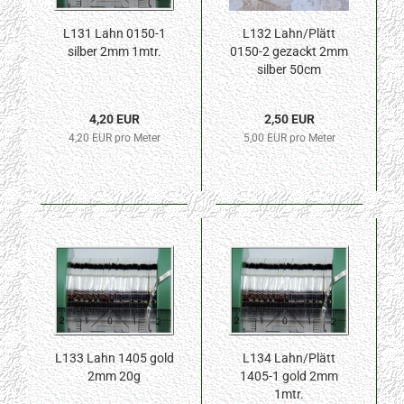
L131 Lahn 0150-1
L132 Lahn/Plätt
silber 2mm 1mtr.
0150-2 gezackt 2mm
silber 50cm
4,20 EUR
2,50 EUR
4,20 EUR pro Meter
5,00 EUR pro Meter
L133 Lahn 1405 gold
L134 Lahn/Plätt
2mm 20g
1405-1 gold 2mm
1mtr.