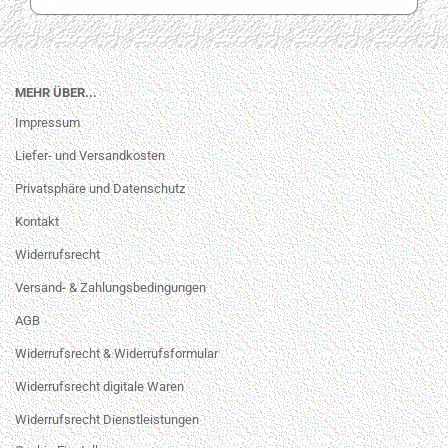
MEHR ÜBER...
Impressum
Liefer- und Versandkosten
Privatsphäre und Datenschutz
Kontakt
Widerrufsrecht
Versand- & Zahlungsbedingungen
AGB
Widerrufsrecht & Widerrufsformular
Widerrufsrecht digitale Waren
Widerrufsrecht Dienstleistungen