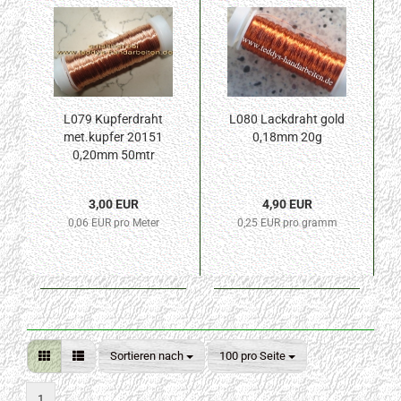
L079 Kupferdraht
L080 Lackdraht gold
met.kupfer 20151
0,18mm 20g
0,20mm 50mtr
3,00 EUR
4,90 EUR
0,06 EUR pro Meter
0,25 EUR pro gramm
Sortieren nach
pro Seite
Sortieren nach
100 pro Seite
1