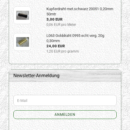
Kupferdraht met.schwarz 20051 0,20mm
50mtr
3,00 EUR
0,06 EUR pro Meter
L063 Golddraht 0995 echt verg. 20g
0,30mm
24,00 EUR
1,20 EUR pro gramm
Newsletter-Anmeldung
WEITER
E-
ZUR
Mail
NEWSLETTER-
ANMELDUNG
ANMELDEN