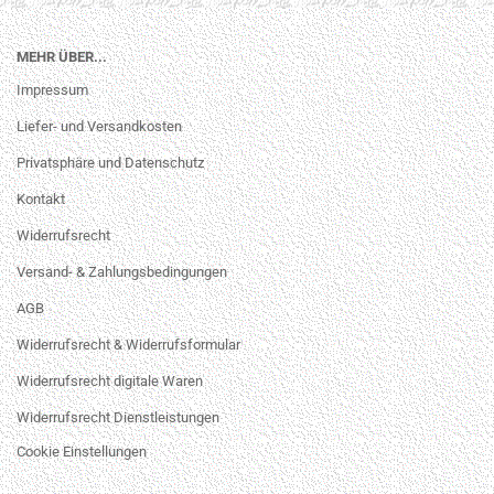
MEHR ÜBER...
Impressum
Liefer- und Versandkosten
Privatsphäre und Datenschutz
Kontakt
Widerrufsrecht
Versand- & Zahlungsbedingungen
AGB
Widerrufsrecht & Widerrufsformular
Widerrufsrecht digitale Waren
Widerrufsrecht Dienstleistungen
Cookie Einstellungen