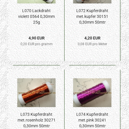
L070 Lackdraht
L072 Kupferdraht
violett 0564 0,30mm
met.kupfer 30151
25g
0,30mm 50mtr
4,90 EUR
4,20 EUR
0,20 EUR pro gramm
0,08 EUR pro Meter
L073 Kupferdraht
L074 Kupferdraht
met.rosenholz 30271
met.pink 30241
0,30mm 50mtr
0,30mm 50mtr