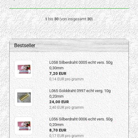
1
bis
30
(von insgesamt
30
)
Bestseller
L058 Silberdraht 0005 echt vers. 50g
0,30mm
7,20 EUR
0,14 EUR pro gramm
L065 Golddraht 0997 echt verg. 10g
0,20mm
24,00 EUR
2,40 EUR pro gramm
L056 Silberdraht 0006 echt vers. 50g
0,20mm
8,70 EUR
0,17 EUR pro gramm