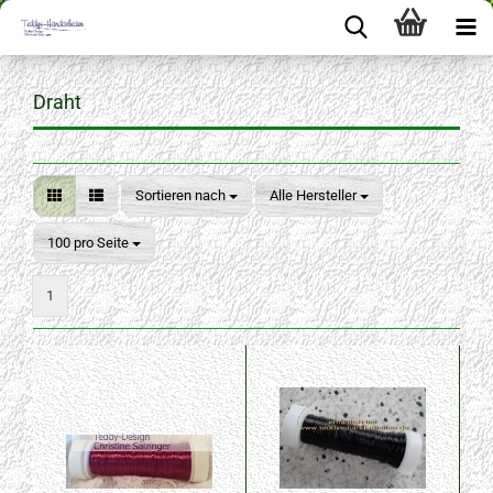
Draht
Sortieren nach
Sortieren nach
Alle Hersteller
pro Seite
100 pro Seite
1