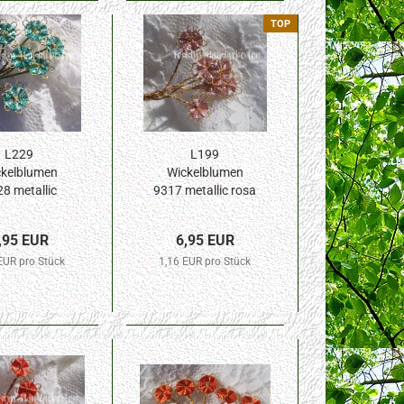
TOP
L229
L199
kelblumen
Wickelblumen
8 metallic
9317 metallic rosa
 10mm Blüte
10mm Blüte 6St.
6St.
,95 EUR
6,95 EUR
EUR pro Stück
1,16 EUR pro Stück