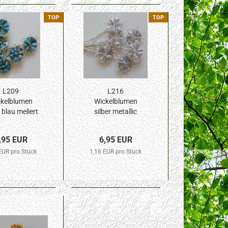
TOP
TOP
L209
L216
kelblumen
Wickelblumen
blau meliert
silber metallic
 Blüte 6St.
10mm Blüte 6St.
,95 EUR
6,95 EUR
EUR pro Stück
1,16 EUR pro Stück