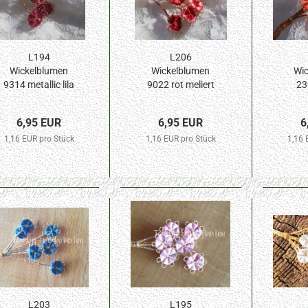
L194
L206
Wickelblumen
Wickelblumen
Wic
9314 metallic lila
9022 rot meliert
23
10mm Blüte 6St.
10mm Blüte 6St.
10mm
6,95 EUR
6,95 EUR
6
1,16 EUR pro Stück
1,16 EUR pro Stück
1,16 
L203
L195