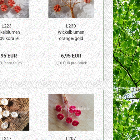
L223
L230
kelblumen
Wickelblumen
09 koralle
orange/gold
 Blüte 6St.
meliert 10mm
Blüte 6St.
,95 EUR
6,95 EUR
EUR pro Stück
1,16 EUR pro Stück
L217
L207