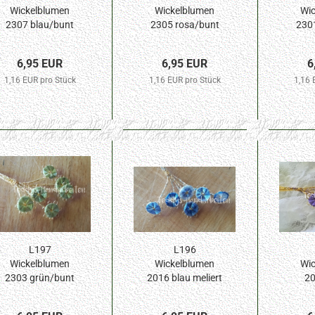
Wickelblumen
Wickelblumen
Wic
2307 blau/bunt
2305 rosa/bunt
230
10mm Blüte 6St.
10mm Blüte 6St.
10mm
6,95 EUR
6,95 EUR
6
1,16 EUR pro Stück
1,16 EUR pro Stück
1,16 
L197
L196
Wickelblumen
Wickelblumen
Wic
2303 grün/bunt
2016 blau meliert
20
10mm Blüte 6St.
10mm Blüte 6St.
10mm