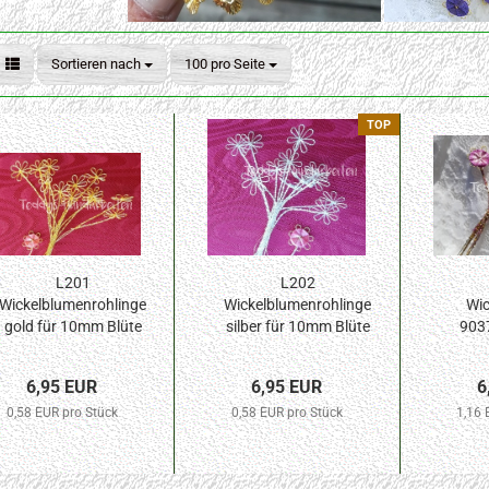
Sortieren nach
pro Seite
Sortieren nach
100 pro Seite
TOP
L201
L202
Wickelblumenrohlinge
Wickelblumenrohlinge
Wic
gold für 10mm Blüte
silber für 10mm Blüte
9037
12St.
12St.
10mm
6,95 EUR
6,95 EUR
6
0,58 EUR pro Stück
0,58 EUR pro Stück
1,16 