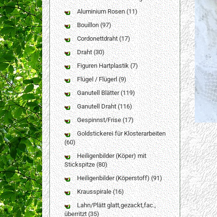
Aluminium Rosen (11)
Bouillon (97)
Cordonettdraht (17)
Draht (30)
Figuren Hartplastik (7)
Flügel / Flügerl (9)
Ganutell Blätter (119)
Ganutell Draht (116)
Gespinnst/Frise (17)
Goldstickerei für Klosterarbeiten
(60)
Heiligenbilder (Köper) mit
Stickspitze (80)
Heiligenbilder (Köperstoff) (91)
Krausspirale (16)
Lahn/Plätt glatt,gezackt,fac.,
überritzt (35)