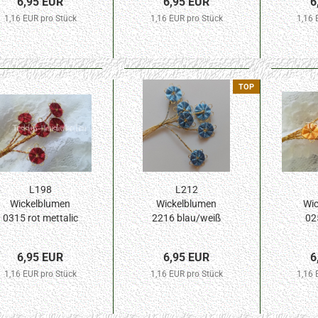
6,95 EUR
6,95 EUR
6
1,16 EUR pro Stück
1,16 EUR pro Stück
1,16 
TOP
L198
L212
Wickelblumen
Wickelblumen
Wic
0315 rot mettalic
2216 blau/weiß
02
10mm Blüte 6St.
meliert 10mm
10mm
Blüte 6St.
6,95 EUR
6,95 EUR
6
1,16 EUR pro Stück
1,16 EUR pro Stück
1,16 