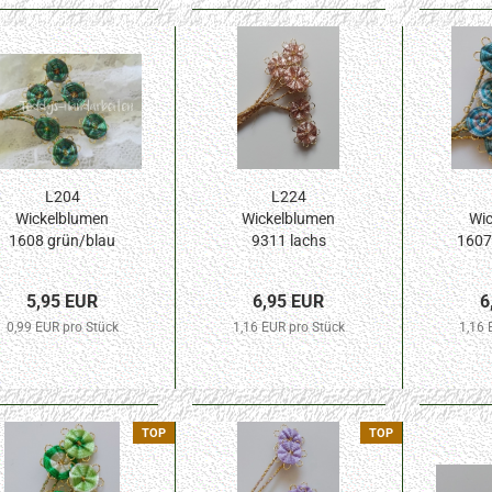
L204
L224
Wickelblumen
Wickelblumen
Wic
1608 grün/blau
9311 lachs
1607 
meliert 10mm
metallic 10mm
10mm
Blüte 6St.
Blüte 6St.
5,95 EUR
6,95 EUR
6
0,99 EUR pro Stück
1,16 EUR pro Stück
1,16 
TOP
TOP