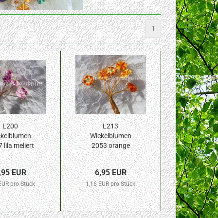
1
L200
L213
kelblumen
Wickelblumen
 lila meliert
2053 orange
 Blüte 6St.
meliert 10mm
Blüte 6St.
,95 EUR
6,95 EUR
EUR pro Stück
1,16 EUR pro Stück