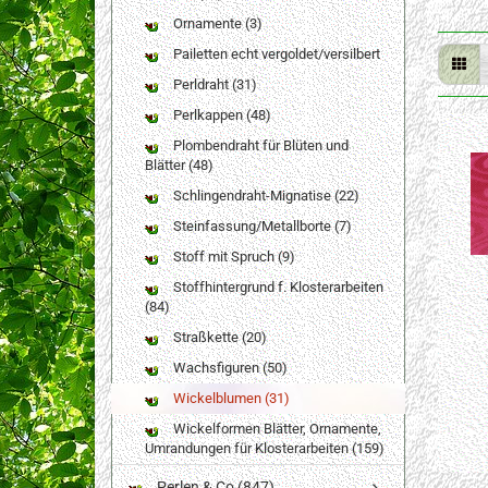
Ornamente (3)
Pailetten echt vergoldet/versilbert
Perldraht (31)
Perlkappen (48)
Plombendraht für Blüten und
Blätter (48)
Schlingendraht-Mignatise (22)
Steinfassung/Metallborte (7)
Stoff mit Spruch (9)
Stoffhintergrund f. Klosterarbeiten
(84)
Straßkette (20)
Wachsfiguren (50)
Wickelblumen (31)
Wickelformen Blätter, Ornamente,
Umrandungen für Klosterarbeiten (159)
Perlen & Co (847)