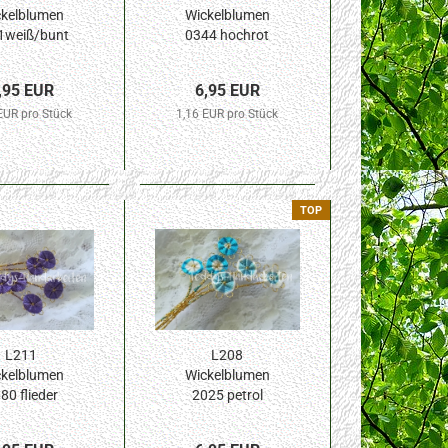
kelblumen
Wickelblumen
1weiß/bunt
0344 hochrot
 Blüte 6St.
10mm Blüte 6St.
,95 EUR
6,95 EUR
EUR pro Stück
1,16 EUR pro Stück
TOP
L211
L208
kelblumen
Wickelblumen
80 flieder
2025 petrol
 Blüte 6St.
meliert 10mm
Blüte 6St.