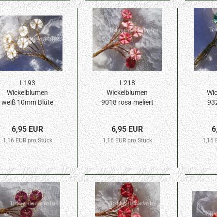
L193
L218
Wickelblumen
Wickelblumen
Wic
weiß 10mm Blüte
9018 rosa meliert
932
6St.
10mm Blüte 6St.
aqua
6,95 EUR
6,95 EUR
6
1,16 EUR pro Stück
1,16 EUR pro Stück
1,16 