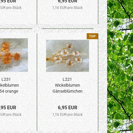
,95 EUR
6,95 EUR
EUR pro Stück
1,16 EUR pro Stück
TOP
L231
L221
kelblumen
Wickelblumen
54 orange
Gänseblümchen
 Blüte 6St.
10mm Blüte 6St.
,95 EUR
6,95 EUR
EUR pro Stück
1,16 EUR pro Stück