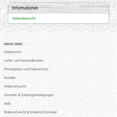
Informationen
Seitenübersicht
MEHR ÜBER...
Impressum
Liefer- und Versandkosten
Privatsphäre und Datenschutz
Kontakt
Widerrufsrecht
Versand- & Zahlungsbedingungen
AGB
Widerrufsrecht & Widerrufsformular