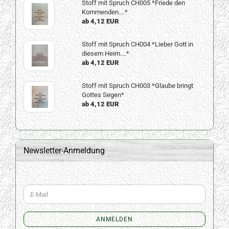
Stoff mit Spruch CH005 *Friede den
Kommenden....*
ab 4,12 EUR
Stoff mit Spruch CH004 *Lieber Gott in
diesem Heim....*
ab 4,12 EUR
Stoff mit Spruch CH003 *Glaube bringt
Gottes Segen*
ab 4,12 EUR
Newsletter-Anmeldung
WEITER
E-
ZUR
Mail
NEWSLETTER-
ANMELDUNG
ANMELDEN