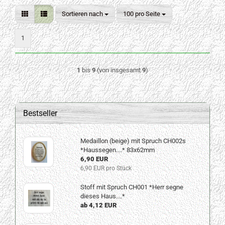
Sortieren nach
pro Seite
Sortieren nach
100 pro Seite
1
1
bis
9
(von insgesamt
9
)
Bestseller
Medaillon (beige) mit Spruch CH002s
*Haussegen....* 83x62mm
6,90 EUR
6,90 EUR pro Stück
Stoff mit Spruch CH001 *Herr segne
dieses Haus....*
ab 4,12 EUR