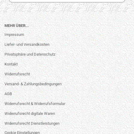
MEHR ÜBER...
Impressum
Liefer- und Versandkosten
Privatsphäre und Datenschutz
Kontakt
Widerrufsrecht
Versand- & Zahlungsbedingungen
AGB
Widerrufsrecht & Widerrufsformular
Widerrufsrecht digitale Waren
Widerrufsrecht Dienstleistungen
Cookie Einstellungen