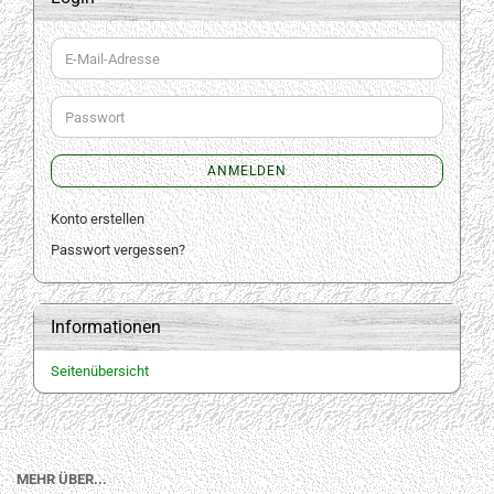
E-
Mail-
Adresse
Passwort
ANMELDEN
Konto erstellen
Passwort vergessen?
Informationen
Seitenübersicht
MEHR ÜBER...