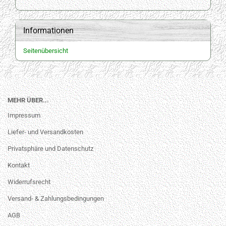
Informationen
Seitenübersicht
MEHR ÜBER...
Impressum
Liefer- und Versandkosten
Privatsphäre und Datenschutz
Kontakt
Widerrufsrecht
Versand- & Zahlungsbedingungen
AGB