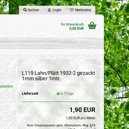
Suchen
Login
Merkzettel
Ihr Warenkorb
0,00 EUR
L119 Lahn/Plätt 1932-2 gezackt
1mm silber 1mtr.
arbeiten
Lieferzeit:
3-7Tage
1,90 EUR
1,90 EUR pro Meter
Kein Steuerausweis gem. Kleinuntern.-Reg. §19