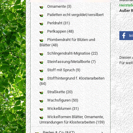
Herstel
Ornamente (3)
Außer R
Pailetten echt vergoldet/versilbert
Perldraht (31)
Perlkappen (48)
te
Plombendraht für Blüten und
Blätter (48)
Schlingendraht-Mignatise (22)
Diesen 
Steinfassung/Metallborte (7)
Für wei
Stoff mit Spruch (9)
Stoffhintergrund f. Klosterarbeiten
(84)
Straßkette (20)
Wachsfiguren (50)
Wickelblumen (31)
Wickelformen Blätter, Ornamente,
Umrandungen für Klosterarbeiten (159)
Perlen & Co (847)