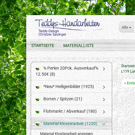
Alle
STARTSEITE
MATERIALLISTE
Startseit
% Perlen 20Pck. Ausverkauf%
L119 Lah
12.50€ (8)
« Erst
*Neu* Heiligenbilder (1925)
Borten / Spitzen (21)
Flohmarkt / Abverkauf (180)
Material Klosterarbeit (1230)
Material Klosterarbeit anzeigen