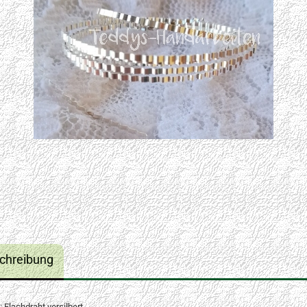
chreibung
: Flachdraht versilbert