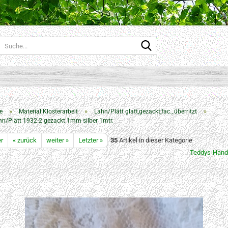
Suche...
»
»
»
e
Material Klosterarbeit
Lahn/Plätt glatt,gezackt,fac., überritzt
n/Plätt 1932-2 gezackt 1mm silber 1mtr.
er
« zurück
weiter »
Letzter »
35
Artikel in dieser Kategorie
Teddys-Hand