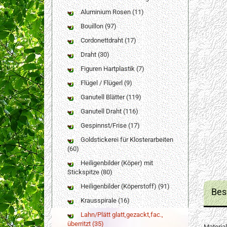
Aluminium Rosen (11)
Bouillon (97)
Cordonettdraht (17)
Draht (30)
Figuren Hartplastik (7)
Flügel / Flügerl (9)
Ganutell Blätter (119)
Ganutell Draht (116)
Gespinnst/Frise (17)
Goldstickerei für Klosterarbeiten
(60)
Heiligenbilder (Köper) mit
Stickspitze (80)
Heiligenbilder (Köperstoff) (91)
Bes
Krausspirale (16)
Lahn/Plätt glatt,gezackt,fac.,
überritzt (35)
Material