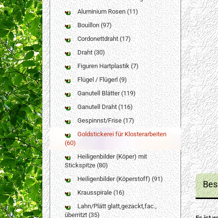
Aluminium Rosen (11)
Bouillon (97)
Cordonettdraht (17)
Draht (30)
Figuren Hartplastik (7)
Flügel / Flügerl (9)
Ganutell Blätter (119)
Ganutell Draht (116)
Gespinnst/Frise (17)
Goldstickerei für Klosterarbeiten
(60)
Heiligenbilder (Köper) mit
Stickspitze (80)
Heiligenbilder (Köperstoff) (91)
Bes
Krausspirale (16)
Lahn/Plätt glatt,gezackt,fac.,
überritzt (35)
Es ist w