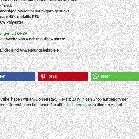
y Teddy
hwertigen Maschinenstickgarn gestickt
ose 40% metallis PES
00% Polyester
ler gemäß GPSR
eichweite von Kindern aufbewahren!
 Bilder sind Anwendungsbeispiele
ilen
pin it
teilen
Artikel haben wir am Donnerstag, 7. März 2019 in den Shop aufgenommen.
tere Informationen besuchen Sie bitte die
Homepage
zu diesem Artikel.