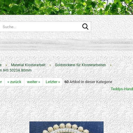
Suche...
»
»
»
e
Material Klosterarbeit
Goldstickerei für Klosterarbeiten
on IHS 5023A 80mm
er
« zurück
weiter »
Letzter »
60
Artikel in dieser Kategorie
Teddys-Hand