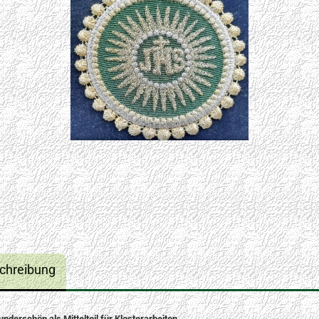
chreibung
underschön als Mittelteil für Klosterarbeiten.