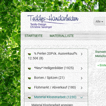
Alle
STARTSEITE
MATERIALLISTE
Startseit
% Perlen 20Pck. Ausverkauf%
Medaill
12.50€ (8)
« Erst
*Neu* Heiligenbilder (1925)
Borten / Spitzen (21)
Flohmarkt / Abverkauf (180)
Material Klosterarbeit (1230)
Material Klosterarbeit anzeigen