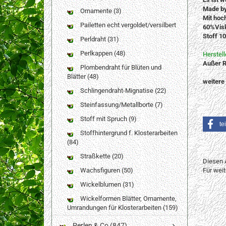
Made b
Ornamente (3)
Mit hoc
Pailetten echt vergoldet/versilbert
60%Visk
Stoff 1
Perldraht (31)
Perlkappen (48)
Herstel
Außer R
Plombendraht für Blüten und
Blätter (48)
weitere
Schlingendraht-Mignatise (22)
Steinfassung/Metallborte (7)
Stoff mit Spruch (9)
te
Stoffhintergrund f. Klosterarbeiten
(84)
Straßkette (20)
Diesen 
Wachsfiguren (50)
Für wei
Wickelblumen (31)
Wickelformen Blätter, Ornamente,
Umrandungen für Klosterarbeiten (159)
Perlen & Co (847)