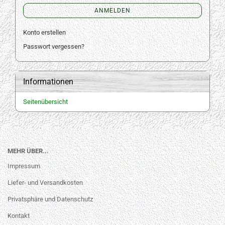
ANMELDEN
Konto erstellen
Passwort vergessen?
Informationen
Seitenübersicht
MEHR ÜBER...
Impressum
Liefer- und Versandkosten
Privatsphäre und Datenschutz
Kontakt