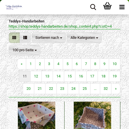
Teddys-Handarbeiten
https://shop.teddys-handarbeiten.de/shop_content.php?coID=4
Sortieren nach
Sortieren nach
Alle Kategorien
pro Seite
100 pro Seite
«
1
2
3
4
5
6
7
8
9
10
11
12
13
14
15
16
17
18
19
20
21
22
23
24
25
...
32
»