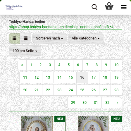
Teddys-Handarbeiten
https://shop.teddys-handarbeiten.de/shop_content.php?coID=4
Sortieren nach
Sortieren nach
Alle Kategorien
pro Seite
100 pro Seite
«
1
2
3
4
5
6
7
8
9
10
11
12
13
14
15
16
17
18
19
20
21
22
23
24
25
26
27
28
29
30
31
32
»
NEU
NEU