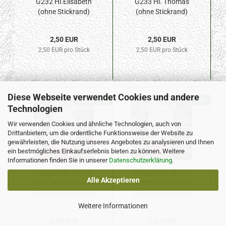
G232 Hl.Elisabeth
G233 Hl. Thomas
(ohne Stickrand)
(ohne Stickrand)
40x55mm
40x55mm
2,50 EUR
2,50 EUR
2,50 EUR pro Stück
2,50 EUR pro Stück
Diese Webseite verwendet Cookies und andere
NEU
NEU
Technologien
Wir verwenden Cookies und ähnliche Technologien, auch von
Drittanbietern, um die ordentliche Funktionsweise der Website zu
gewährleisten, die Nutzung unseres Angebotes zu analysieren und Ihnen
ein bestmögliches Einkaufserlebnis bieten zu können. Weitere
Informationen finden Sie in unserer
Datenschutzerklärung
.
Heiligenbild HB-CH-
Heiligenbild HB-CH-
Alle Akzeptieren
G234 Hl.Maria (ohne
G235 Herr segne
Stickrand) 40x55mm
dieses Haus (ohne
Stickrand) 40x55mm
Weitere Informationen
2,50 EUR
2,50 EUR