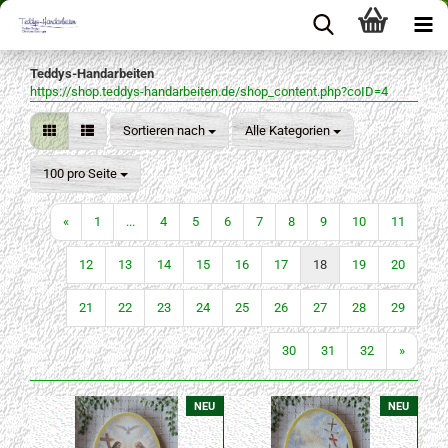
Teddys-Handarbeiten
https://shop.teddys-handarbeiten.de/shop_content.php?coID=4
Sortieren nach
Sortieren nach
Alle Kategorien
pro Seite
100 pro Seite
«
1
...
4
5
6
7
8
9
10
11
12
13
14
15
16
17
18
19
20
21
22
23
24
25
26
27
28
29
30
31
32
»
NEU
NEU