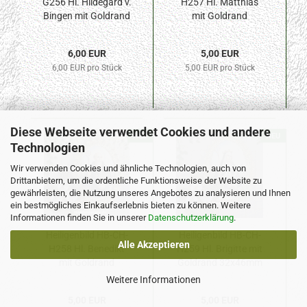
G256 Hl. Hildegard v.
H257 Hl. Matthias
Bingen mit Goldrand
mit Goldrand
42x57mm
32x46mm
6,00 EUR
5,00 EUR
6,00 EUR pro Stück
5,00 EUR pro Stück
Diese Webseite verwendet Cookies und andere
NEU
NEU
Technologien
Wir verwenden Cookies und ähnliche Technologien, auch von
Drittanbietern, um die ordentliche Funktionsweise der Website zu
gewährleisten, die Nutzung unseres Angebotes zu analysieren und Ihnen
ein bestmögliches Einkaufserlebnis bieten zu können. Weitere
Informationen finden Sie in unserer
Datenschutzerklärung
.
Heiligenbild HB-CH-
Heiligenbild HB-CH-
Alle Akzeptieren
H258 Hl. Benedikt
H259 Hl. Brigitte mit
mit Goldrand
Goldrand 32x46mm
32x46mm
Weitere Informationen
5,00 EUR
5,00 EUR