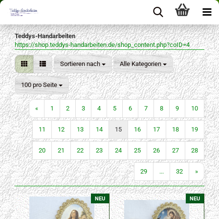
Teddys-Handarbeiten
https://shop.teddys-handarbeiten.de/shop_content.php?coID=4
Sortieren nach
Sortieren nach
Alle Kategorien
pro Seite
100 pro Seite
«
1
2
3
4
5
6
7
8
9
10
11
12
13
14
15
16
17
18
19
20
21
22
23
24
25
26
27
28
29
...
32
»
NEU
NEU