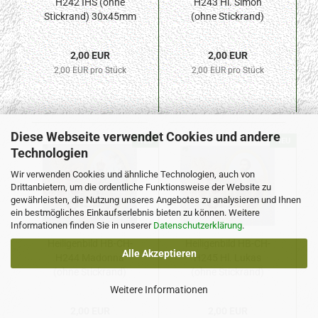
H242 IHS (ohne
H243 Hl. Simon
Stickrand) 30x45mm
(ohne Stickrand)
30x45mm
2,00 EUR
2,00 EUR
2,00 EUR pro Stück
2,00 EUR pro Stück
Diese Webseite verwendet Cookies und andere
NEU
NEU
Technologien
Wir verwenden Cookies und ähnliche Technologien, auch von
Drittanbietern, um die ordentliche Funktionsweise der Website zu
gewährleisten, die Nutzung unseres Angebotes zu analysieren und Ihnen
ein bestmögliches Einkaufserlebnis bieten zu können. Weitere
Informationen finden Sie in unserer
Datenschutzerklärung
.
Heiligenbild HB-CH-
Heiligenbild HB-CH-
Alle Akzeptieren
H244 Madonna
H245 Hl. Lukas
(ohne Stickrand)
(ohne Stickrand)
30x45mm
30x45mm
Weitere Informationen
2,00 EUR
2,00 EUR