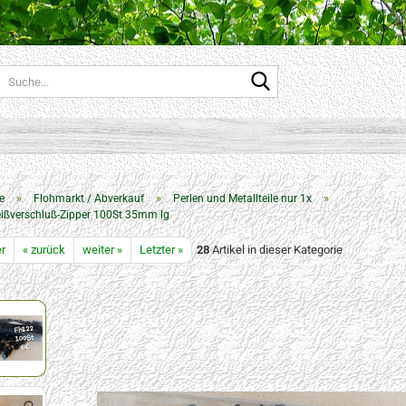
Suche...
»
»
»
e
Flohmarkt / Abverkauf
Perlen und Metallteile nur 1x
eißverschluß-Zipper 100St 35mm lg
er
« zurück
weiter »
Letzter »
28
Artikel in dieser Kategorie