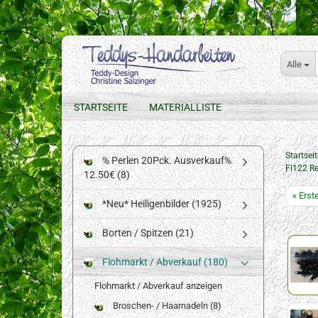
Alle
STARTSEITE
MATERIALLISTE
Startseit
% Perlen 20Pck. Ausverkauf%
Fl122 R
12.50€ (8)
« Erst
*Neu* Heiligenbilder (1925)
Borten / Spitzen (21)
Flohmarkt / Abverkauf (180)
Flohmarkt / Abverkauf anzeigen
Broschen- / Haarnadeln (8)