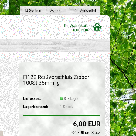
Suchen
Login
Merkzettel
Ihr Warenkorb
0,00 EUR
Fl122 Reißverschluß-Zipper
100St 35mm lg
Lieferzeit:
3-7Tage
Lagerbestand:
1
Stück
6,00 EUR
0,06 EUR pro Stück