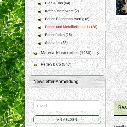
Dies & Das (54)
Ketten Meterware (2)
Perlen Bücher neuwertig (5)
Perlen und Metallteile nur 1x (28)
Perlenfaden (25)
Soutache (58)
Material Klosterarbeit (1230)
Perlen & Co (847)
Newsletter-Anmeldung
WEITER
E-
Bes
ZUR
Mail
NEWSLETTER-
ANMELDUNG
ANMELDEN
Metallz