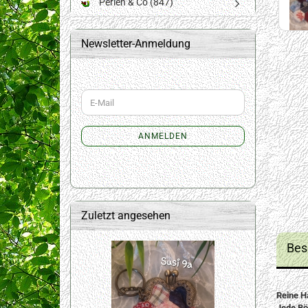
Perlen & Co (847)
Newsletter-Anmeldung
WEITER
E-
ZUR
Mail
NEWSLETTER-
ANMELDUNG
ANMELDEN
Zuletzt angesehen
Bes
Reine H
Jede Bör