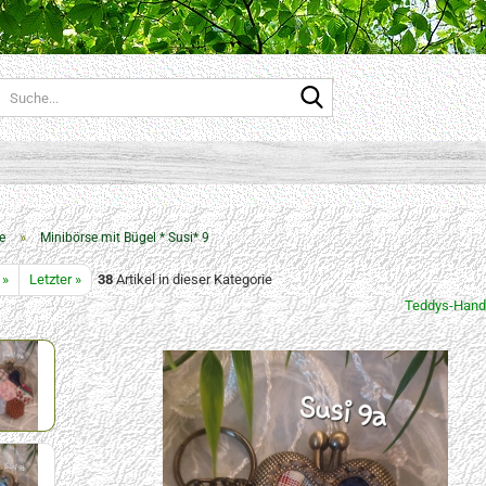
Suche...
»
e
Minibörse mit Bügel * Susi* 9
 »
Letzter »
38
Artikel in dieser Kategorie
Teddys-Hand