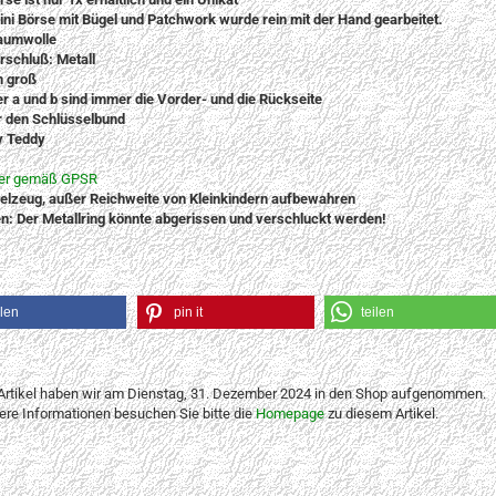
ini Börse mit Bügel und Patchwork wurde rein mit der Hand gearbeitet.
aumwolle
rschluß: Metall
m groß
er a und b sind immer die Vorder- und die Rückseite
ür den Schlüsselbund
y Teddy
ler gemäß GPSR
ielzeug, außer Reichweite von Kleinkindern aufbewahren
n: Der Metallring könnte abgerissen und verschluckt werden!
ilen
pin it
teilen
Artikel haben wir am Dienstag, 31. Dezember 2024 in den Shop aufgenommen.
tere Informationen besuchen Sie bitte die
Homepage
zu diesem Artikel.