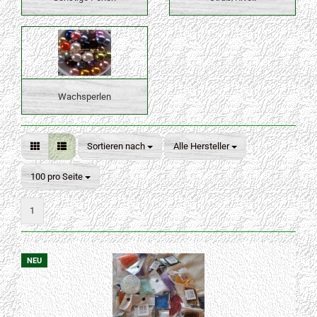
Wachsperlen
Sortieren nach
Sortieren nach
Alle Hersteller
pro Seite
100 pro Seite
1
NEU