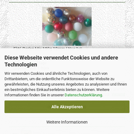
Fl46 Perlen Mix 130g 12mm ( Nur 1x)
Diese Webseite verwendet Cookies und andere
Lieferzeit:
3-7Tage
Technologien
Lagerbestand: 1 Stück
Wir verwenden Cookies und ähnliche Technologien, auch von
Drittanbietern, um die ordentliche Funktionsweise der Website zu
4,00 EUR
gewährleisten, die Nutzung unseres Angebotes zu analysieren und Ihnen
0,03 EUR pro gramm
ein bestmögliches Einkaufserlebnis bieten zu können. Weitere
Kein Steuerausweis gem. Kleinuntern.-Reg. §19 UStG zzgl.
Versand
Informationen finden Sie in unserer
Datenschutzerklärung
.
Alle Akzeptieren
IN DEN WARENKORB
Weitere Informationen