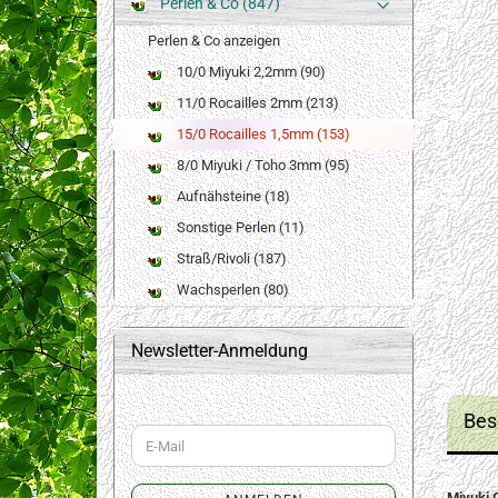
Perlen & Co (847)
Perlen & Co anzeigen
10/0 Miyuki 2,2mm (90)
11/0 Rocailles 2mm (213)
15/0 Rocailles 1,5mm (153)
8/0 Miyuki / Toho 3mm (95)
Aufnähsteine (18)
Sonstige Perlen (11)
Straß/Rivoli (187)
Wachsperlen (80)
Newsletter-Anmeldung
Bes
WEITER
E-
ZUR
Mail
NEWSLETTER-
ANMELDUNG
Miyuki 