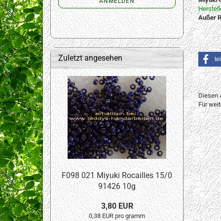
ANMELDEN
Herstel
Außer R
Zuletzt angesehen
te
Diesen 
Für wei
F098 021 Miyuki Rocailles 15/0
91426 10g
3,80 EUR
0,38 EUR pro gramm