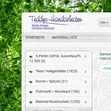
Alle
STARTSEITE
MATERIALLISTE
Startseit
% Perlen 20Pck. Ausverkauf%
F098 02
12.50€ (8)
« Erst
*Neu* Heiligenbilder (1925)
Borten / Spitzen (21)
Flohmarkt / Abverkauf (180)
Material Klosterarbeit (1230)