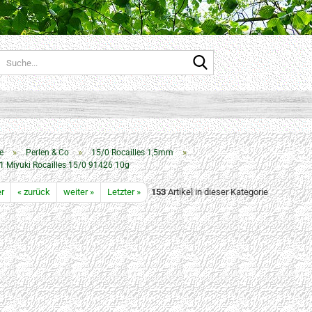
Suche...
»
»
»
e
Perlen & Co
15/0 Rocailles 1,5mm
1 Miyuki Rocailles 15/0 91426 10g
er
« zurück
weiter »
Letzter »
153
Artikel in dieser Kategorie