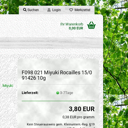
Suchen
Login
Merkzettel
Ihr Warenkorb
0,00 EUR
F098 021 Miyuki Rocailles 15/0
91426 10g
Miyuki
Lieferzeit:
3-7Tage
3,80 EUR
0,38 EUR pro gramm
Kein Steuerausweis gem. Kleinuntern.-Reg. §19