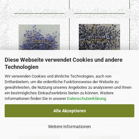
Diese Webseite verwendet Cookies und andere
Technologien
F152 156 Miyuki
F107 049 Miyuki
Rocailles 15/0 09274
Rocailles 15/0 91559
Wir verwenden Cookies und ähnliche Technologien, auch von
10g
10g
Drittanbietern, um die ordentliche Funktionsweise der Website zu
gewährleisten, die Nutzung unseres Angebotes zu analysieren und Ihnen
ein bestmögliches Einkaufserlebnis bieten zu können. Weitere
3,60 EUR
3,60 EUR
Informationen finden Sie in unserer
Datenschutzerklärung
.
0,36 EUR pro gramm
0,36 EUR pro gramm
Alle Akzeptieren
Weitere Informationen