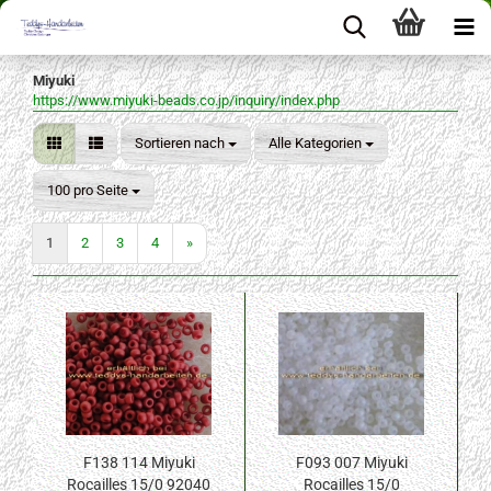
Miyuki
https://www.miyuki-beads.co.jp/inquiry/index.php
Sortieren nach
Sortieren nach
Alle Kategorien
pro Seite
100 pro Seite
1
2
3
4
»
F138 114 Miyuki
F093 007 Miyuki
Rocailles 15/0 92040
Rocailles 15/0